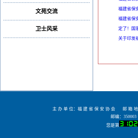
福建省保
文苑交流
福建省保
卫士风采
定了！国
关于印发福
主 办 单 位：福 建 省 保 安 协 会 邮 箱 地 
邮编：35000
您是第